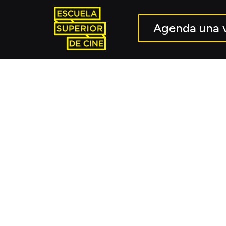
Agenda una v
Un minuto más,
seleccionado e
Veracruz
El cortometraje documental Un minuto más, di
en ESCINE, formó parte de la Selección Oficia