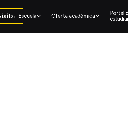
Portal 
isita
Escuela
Oferta académica
estudia
 de Alexei Coron
n la 4ª Muestra d
rigido por Alexei Corona, estudiante de la 10ª gener
l de la 4ª Muestra de la Cineteca Veracruz.