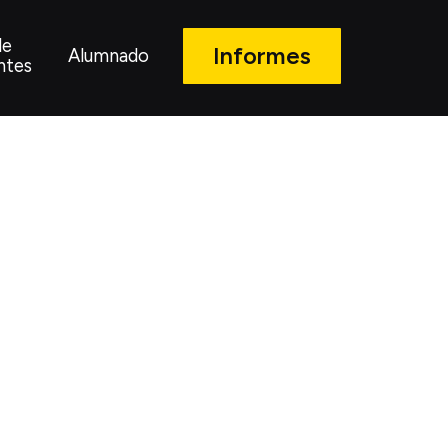
de
Informes
Alumnado
ntes
a,
e la Cineteca
ación de la Licenciatura en Cinematografía