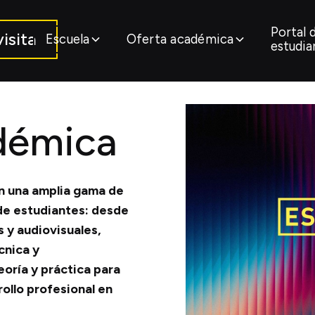
Portal 
isita
Escuela
Oferta académica
estudia
démica
n una amplia gama de
 de estudiantes: desde
s y audiovisuales,
cnica y
eoría y práctica para
rollo profesional en