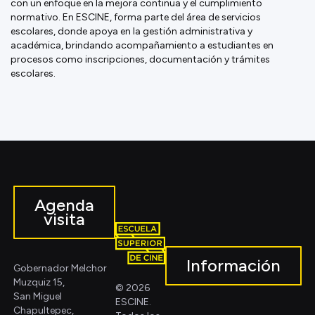
con un enfoque en la mejora continua y el cumplimiento
normativo. En ESCINE, forma parte del área de servicios
escolares, donde apoya en la gestión administrativa y
académica, brindando acompañamiento a estudiantes en
procesos como inscripciones, documentación y trámites
escolares.
Agenda
visita
Información
Gobernador Melchor
Muzquiz 15,
© 2026
San Miguel
ESCINE.
Chapultepec,