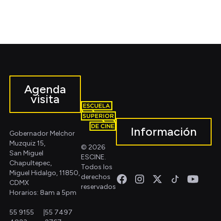
Agenda
visita
Información
Gobernador Melchor
Muzquiz 15,
© 2026
San Miguel
ESCINE.
Chapultepec,
Todos los
Miguel Hidalgo, 11850,
derechos
CDMX
reservados
Horarios: 8am a 5pm
55 9155
|
55 7497