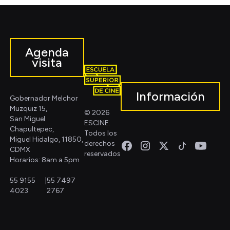
Agenda
visita
Información
Gobernador Melchor
Muzquiz 15,
© 2026
San Miguel
ESCINE.
Chapultepec,
Todos los
Miguel Hidalgo, 11850,
derechos
CDMX
reservados
Horarios: 8am a 5pm
55 9155
|
55 7497
4023
2767