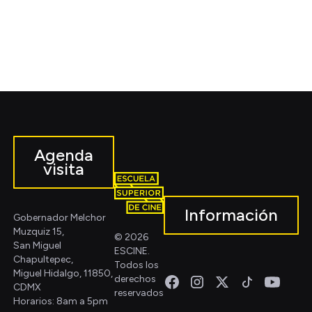
Agenda
visita
Información
Gobernador Melchor
Muzquiz 15,
© 2026
San Miguel
ESCINE.
Chapultepec,
Todos los
Miguel Hidalgo, 11850,
derechos
CDMX
reservados
Horarios: 8am a 5pm